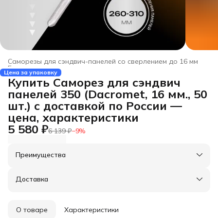
Саморезы для сэндвич-панелей со сверлением до 16 мм
Главная
›
Цена за упаковку
Купить Саморез для сэндвич
панелей 350 (Dacromet, 16 мм., 50
шт.) с доставкой по России —
цена, характеристики
5 580 ₽
6 139 ₽
−
9
%
Преимущества
Оплата частями в Сплит
Доставка в пункты выдачи или до двери
Доставка
Удобный возврат
О товаре
Характеристики