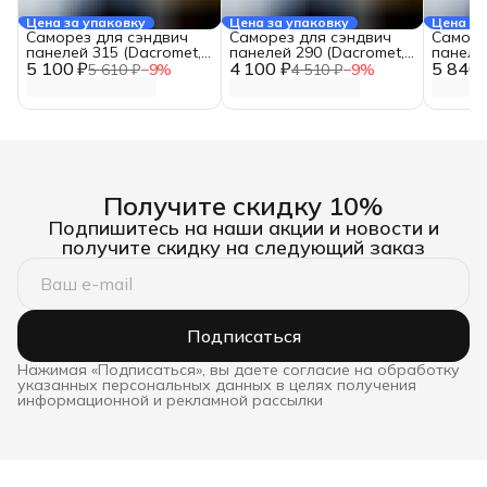
Цена за упаковку
Цена за упаковку
Цена за
Саморез для сэндвич
Саморез для сэндвич
Саморе
панелей 315 (Dacromet,
панелей 290 (Dacromet,
панеле
5 100 ₽
16 мм., 50 шт.)
4 100 ₽
16 мм., 50 шт.)
5 840 
16 мм., 
5 610 ₽
−
9
%
4 510 ₽
−
9
%
Получите скидку 10%
Подпишитесь на наши акции и новости и
получите скидку на следующий заказ
Подписаться
Нажимая «Подписаться», вы даете согласие на обработку
указанных персональных данных в целях получения
информационной и рекламной рассылки