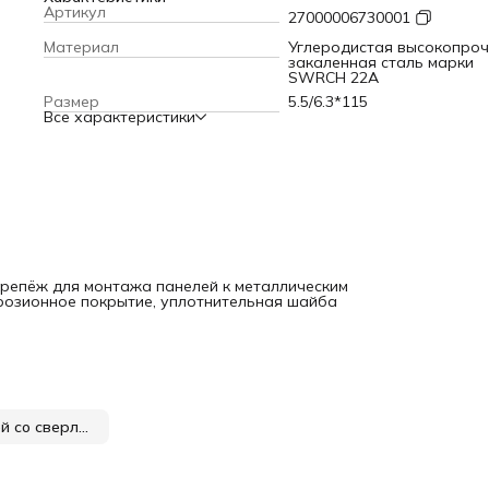
Артикул
27000006730001
Материал
Углеродистая высокопро
закаленная сталь марки
SWRCH 22A
Размер
5.5/6.3*115
Все характеристики
 крепёж для монтажа панелей к металлическим
ррозионное покрытие, уплотнительная шайба
Саморезы для сэндвич-панелей со сверлением до 16 мм