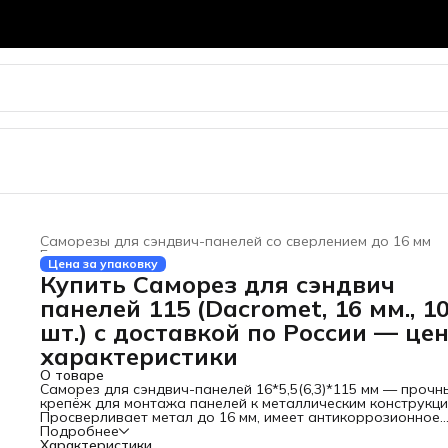
Саморезы для сэндвич-панелей со сверлением до 16 мм
Главная
›
Цена за упаковку
Купить Саморез для сэндвич
панелей 115 (Dacromet, 16 мм., 1
шт.) с доставкой по России — цен
характеристики
О товаре
Саморез для сэндвич-панелей 16*5,5(6,3)*115 мм — прочн
крепёж для монтажа панелей к металлическим конструкци
Просверливает метал до 16 мм, имеет антикоррозионное
покрытие, уплотнительная шайба обеспечивают
Подробнее
герметичность и долговечность.
Характеристики