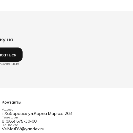
ку на
саться
сональных
Контакты
Адрес
г.Хабаровск ул.Карла Маркса 203
Телефон
8 (965) 675-30-00
Эл. почта
VeiMatDV@yandex.ru