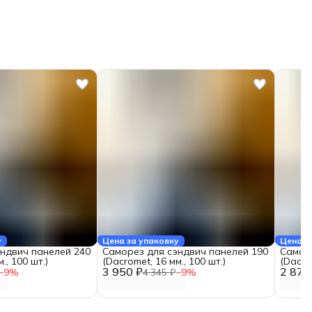
у
Цена за упаковку
Цена з
ндвич панелей 240
Саморез для сэндвич панелей 190
Самор
., 100 шт.)
(Dacromet, 16 мм., 100 шт.)
(Dacrom
3 950 ₽
2 870
−
9
%
4 345 ₽
−
9
%