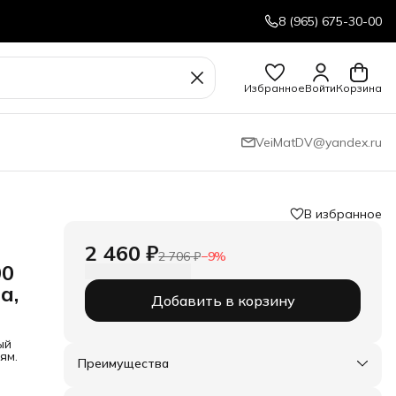
8 (965) 675-30-00
Избранное
Войти
Корзина
VeiMatDV@yandex.ru
В избранное
2 460 ₽
2 706 ₽
−
9
%
00
а,
Добавить в корзину
ый
ям.
Преимущества
Оплата частями в Сплит
Доставка в пункты выдачи или до двери