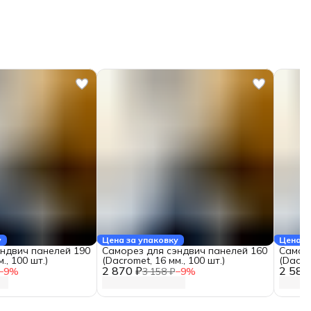
у
Цена за упаковку
Цена з
ндвич панелей 190
Саморез для сэндвич панелей 160
Самор
., 100 шт.)
(Dacromet, 16 мм., 100 шт.)
(Dacrom
2 870 ₽
2 580
−
9
%
3 158 ₽
−
9
%