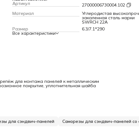
Артикул
27000006730004.102
Материал
Углеродистая высокопро
закаленная сталь марки
SWRCH 22A
Размер
6.3/7.1*290
Все характеристики
 крепёж для монтажа панелей к металлическим
ррозионное покрытие, уплотнительная шайба
езы для сэндвич-панелей