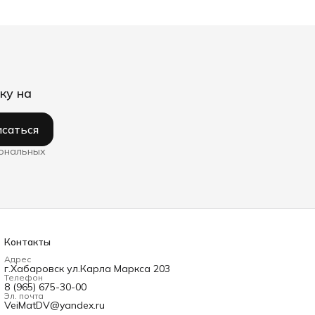
ку на
саться
сональных
Контакты
Адрес
г.Хабаровск ул.Карла Маркса 203
Телефон
8 (965) 675-30-00
Эл. почта
VeiMatDV@yandex.ru