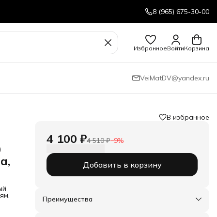
8 (965) 675-30-00
Избранное
Войти
Корзина
VeiMatDV@yandex.ru
В избранное
4 100 ₽
4 510 ₽
−
9
%
0
а,
Добавить в корзину
ый
ям.
Преимущества
Оплата частями в Сплит
Доставка в пункты выдачи или до двери