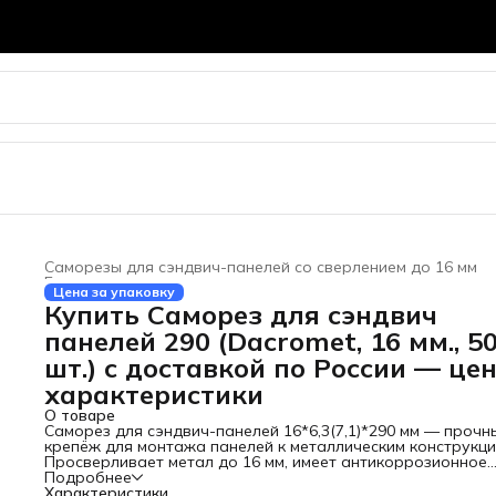
Саморезы для сэндвич-панелей со сверлением до 16 мм
Главная
›
Цена за упаковку
Купить Саморез для сэндвич
панелей 290 (Dacromet, 16 мм., 5
шт.) с доставкой по России — цен
характеристики
О товаре
Саморез для сэндвич-панелей 16*6,3(7,1)*290 мм — прочн
крепёж для монтажа панелей к металлическим конструкци
Просверливает метал до 16 мм, имеет антикоррозионное
покрытие, уплотнительная шайба обеспечивают
Подробнее
герметичность и долговечность.
Характеристики