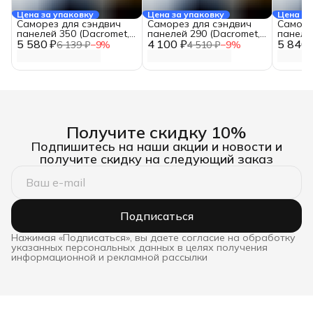
Цена за упаковку
Цена за упаковку
Цена за
Саморез для сэндвич
Саморез для сэндвич
Саморе
панелей 350 (Dacromet,
панелей 290 (Dacromet,
панеле
5 580 ₽
16 мм., 50 шт.)
4 100 ₽
16 мм., 50 шт.)
5 840 
16 мм., 
6 139 ₽
−
9
%
4 510 ₽
−
9
%
Получите скидку 10%
Подпишитесь на наши акции и новости и
получите скидку на следующий заказ
Подписаться
Нажимая «Подписаться», вы даете согласие на обработку
указанных персональных данных в целях получения
информационной и рекламной рассылки