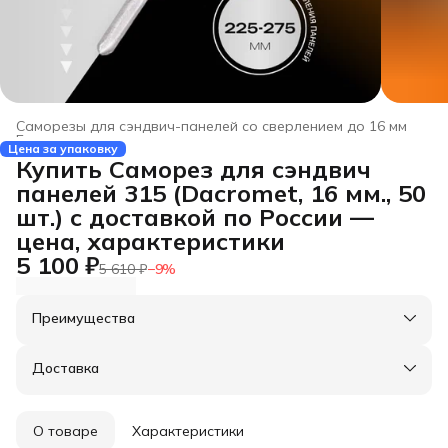
Саморезы для сэндвич-панелей со сверлением до 16 мм
Главная
›
Цена за упаковку
Купить Саморез для сэндвич
панелей 315 (Dacromet, 16 мм., 50
шт.) с доставкой по России —
цена, характеристики
5 100 ₽
5 610 ₽
−
9
%
Преимущества
Оплата частями в Сплит
Доставка в пункты выдачи или до двери
Доставка
Удобный возврат
О товаре
Характеристики