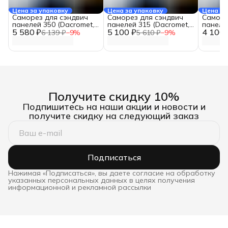
Цена за упаковку
Цена за упаковку
Цена за
Саморез для сэндвич
Саморез для сэндвич
Саморе
панелей 350 (Dacromet,
панелей 315 (Dacromet,
панеле
5 580 ₽
16 мм., 50 шт.)
5 100 ₽
16 мм., 50 шт.)
4 100 
16 мм., 
6 139 ₽
−
9
%
5 610 ₽
−
9
%
Получите скидку 10%
Подпишитесь на наши акции и новости и
получите скидку на следующий заказ
Подписаться
Нажимая «Подписаться», вы даете согласие на обработку
указанных персональных данных в целях получения
информационной и рекламной рассылки