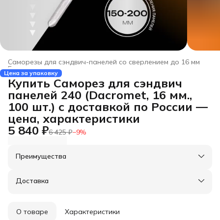
Саморезы для сэндвич-панелей со сверлением до 16 мм
Главная
›
Цена за упаковку
Купить Саморез для сэндвич
панелей 240 (Dacromet, 16 мм.,
100 шт.) с доставкой по России —
цена, характеристики
5 840 ₽
6 425 ₽
−
9
%
Преимущества
Оплата частями в Сплит
Доставка в пункты выдачи или до двери
Доставка
Удобный возврат
О товаре
Характеристики