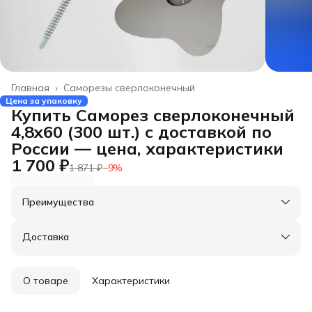
Главная
›
Саморезы сверлоконечный
Цена за упаковку
Купить Саморез сверлоконечный
4,8x60 (300 шт.) с доставкой по
России — цена, характеристики
1 700 ₽
1 871 ₽
−
9
%
Преимущества
Оплата частями в Сплит
Доставка в пункты выдачи или до двери
Доставка
Удобный возврат
О товаре
Характеристики