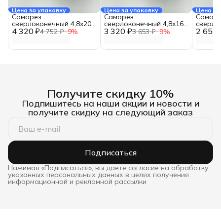
Цена за упаковку
Цена за упаковку
Цена за
Саморез
Саморез
Самор
сверлоконечный 4,8x200
сверлоконечный 4,8x160
сверло
4 320 ₽
(200 шт.)
3 320 ₽
(200 шт.)
2 650 
(200 шт
4 752 ₽
−
9
%
3 653 ₽
−
9
%
Получите скидку 10%
Подпишитесь на наши акции и новости и
получите скидку на следующий заказ
Подписаться
Нажимая «Подписаться», вы даете согласие на обработку
указанных персональных данных в целях получения
информационной и рекламной рассылки