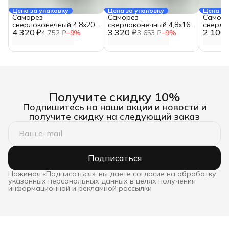
Цена за упаковку
Цена за упаковку
Цена за
Саморез
Саморез
Самор
сверлоконечный 4,8x200
сверлоконечный 4,8x160
сверло
4 320 ₽
(200 шт.)
3 320 ₽
(200 шт.)
2 100 
(200 шт
4 752 ₽
−
9
%
3 653 ₽
−
9
%
Получите скидку 10%
Подпишитесь на наши акции и новости и
получите скидку на следующий заказ
Подписаться
Нажимая «Подписаться», вы даете согласие на обработку
указанных персональных данных в целях получения
информационной и рекламной рассылки