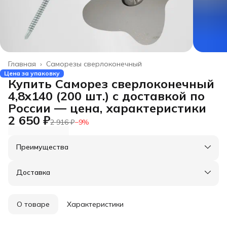
Главная
›
Саморезы сверлоконечный
Цена за упаковку
Купить Саморез сверлоконечный
4,8x140 (200 шт.) с доставкой по
России — цена, характеристики
2 650 ₽
2 916 ₽
−
9
%
Преимущества
Оплата частями в Сплит
Доставка в пункты выдачи или до двери
Доставка
Удобный возврат
О товаре
Характеристики