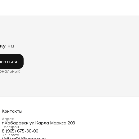
ку на
саться
сональных
Контакты
Адрес
г.Хабаровск ул.Карла Маркса 203
Телефон
8 (965) 675-30-00
Эл. почта