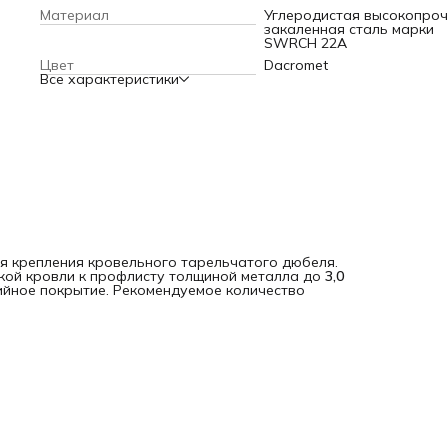
Материал
Углеродистая высокопро
закаленная сталь марки
SWRCH 22A
Цвет
Dacromet
Все характеристики
я крепления кровельного тарельчатого дюбеля.
кой кровли к профлисту толщиной металла до
3,0 
ийное покрытие. Рекомендуемое количество