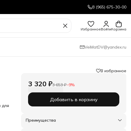
8 (965) 675-30-00
Избранное
Войти
Корзина
VeiMatDV@yandex.ru
В избранное
3 320 ₽
3 653 ₽
−
9
%
Добавить в корзину
 для
Преимущества
Оплата частями в Сплит
Доставка в пункты выдачи или до двери