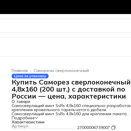
Главная
›
Саморезы сверлоконечный
Цена за упаковку
Купить Саморез сверлоконечный
4,8x160 (200 шт.) с доставкой по
России — цена, характеристики
О товаре
Самосверлящий винт
SsRs 4,8x160
специально разработан
крепления кровельного тарельчатого дюбеля.
Самосверлящий винт
SsRs 4,8x160
для крепления пакета
плоской кровли к профлисту толщиной металла до
Подробнее
3,0 мм
.
Закалённая углеродистая сталь
Характеристики
SWRCH 22A
,
антикоррозийное покрытие. Рекомендуемое количество
Артикул
27000006739007
крёпежных элементов на 1 м2 - не менее 6 штук.