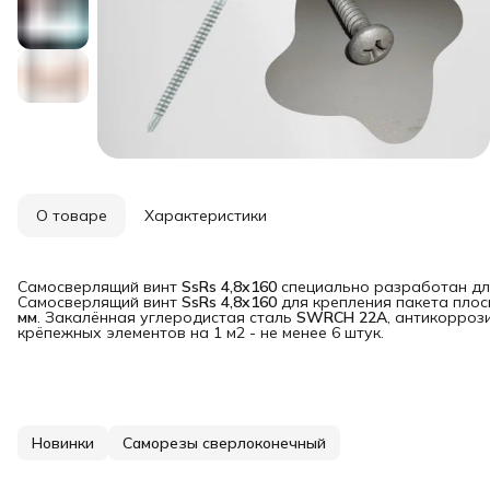
О товаре
Характеристики
Самосверлящий винт
SsRs 4,8x160
специально разработан дл
Самосверлящий винт
SsRs 4,8x160
для крепления пакета плос
мм
. Закалённая углеродистая сталь
SWRCH 22A
, антикорроз
крёпежных элементов на 1 м2 - не менее 6 штук.
Новинки
Саморезы сверлоконечный