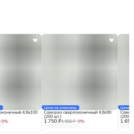
у
Цена за упаковку
Цена з
оконечный 4,8x100
Саморез сверлоконечный 4,8x90
Самор
(200 шт.)
(200 шт
1 750 ₽
1 650
−
9
%
1 926 ₽
−
9
%