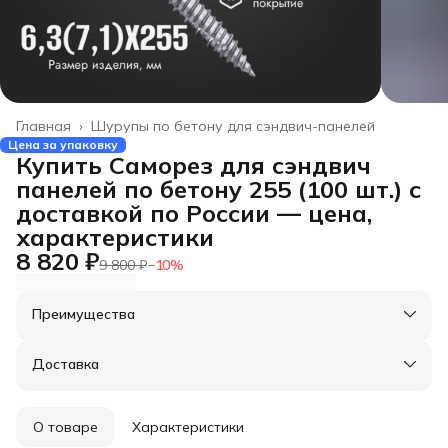
Главная
›
Шурупы по бетону для сэндвич-панелей
Цена за упаковку
Купить Саморез для сэндвич
панелей по бетону 255 (100 шт.) с
доставкой по России — цена,
характеристики
8 820 ₽
9 800 ₽
−
10
%
Преимущества
Оплата частями в Сплит
Доставка в пункты выдачи или до двери
Доставка
Удобный возврат
О товаре
Характеристики