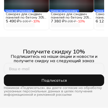
Цена за упаковку
Цена за упаковку
Цена за
Саморез для сэндвич
Саморез для сэндвич
Саморе
панелей по бетону 305
панелей по бетону 205
панеле
5 490 ₽
(50 шт.)
7 380 ₽
(100 шт.)
6 120 
(100 шт
6 100 ₽
−
10
%
8 200 ₽
−
10
%
Получите скидку 10%
Подпишитесь на наши акции и новости и
получите скидку на следующий заказ
Подписаться
Нажимая «Подписаться», вы даете согласие на обработку
указанных персональных данных в целях получения
информационной и рекламной рассылки