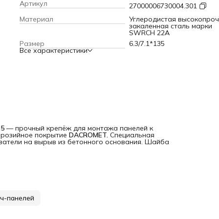
вырыв из бетонного основания. Шайба d=19 мм из алюмин
Артикул
27000006730004.301
EPDM.
Материал
Углеродистая высокопро
закаленная сталь марки
SWRCH 22A
Размер
6.3/7.1*135
Все характеристики
35
— прочный крепёж для монтажа панелей к
ррозийное покрытие
DACROMET.
Специальная
затели на вырыв из бетонного основания. Шайба
ч-панелей