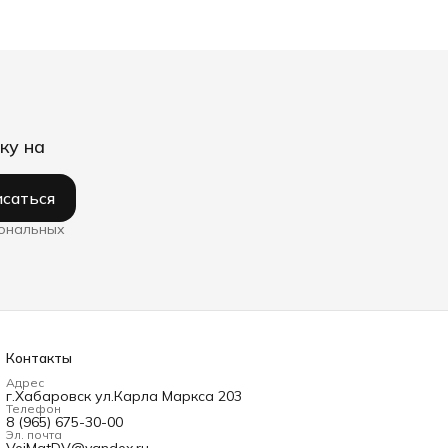
ку на
саться
сональных
Контакты
Адрес
г.Хабаровск ул.Карла Маркса 203
Телефон
8 (965) 675-30-00
Эл. почта