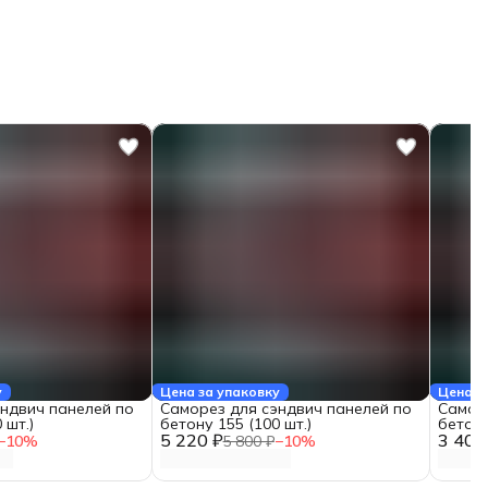
у
Цена за упаковку
Цена з
эндвич панелей по
Саморез для сэндвич панелей по
Самор
 шт.)
бетону 155 (100 шт.)
бетону
5 220 ₽
3 400
−
10
%
5 800 ₽
−
10
%