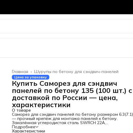
Главная
›
Шурупы по бетону для сэндвич-панелей
Цена за упаковку
Купить Саморез для сэндвич
панелей по бетону 135 (100 шт.) с
доставкой по России — цена,
характеристики
О товаре
Саморез для сэндвич панелей по бетону размером
6.3(7.1
— прочный крепёж для монтажа панелей к бетону.
Закалённая углеродистая сталь
SWRCH 22A
,
антикоррозийное покрытие
Подробнее
DACROMET.
Специальная резь
переменным диаметром обеспечивает высокие показател
Характеристики