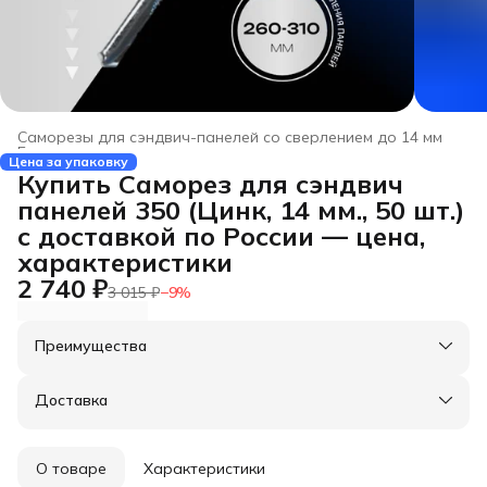
Саморезы для сэндвич-панелей со сверлением до 14 мм
Главная
›
Цена за упаковку
Купить Саморез для сэндвич
панелей 350 (Цинк, 14 мм., 50 шт.)
с доставкой по России — цена,
характеристики
2 740 ₽
3 015 ₽
−
9
%
Преимущества
Оплата частями в Сплит
Доставка в пункты выдачи или до двери
Доставка
Удобный возврат
О товаре
Характеристики