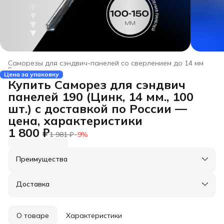
Саморезы для сэндвич-панелей со сверлением до 14 мм
Главная
›
Цена за упаковку
Купить Саморез для сэндвич
панелей 190 (Цинк, 14 мм., 100
шт.) с доставкой по России —
цена, характеристики
1 800 ₽
1 981 ₽
−
9
%
Преимущества
Оплата частями в Сплит
Доставка в пункты выдачи или до двери
Доставка
Удобный возврат
О товаре
Характеристики