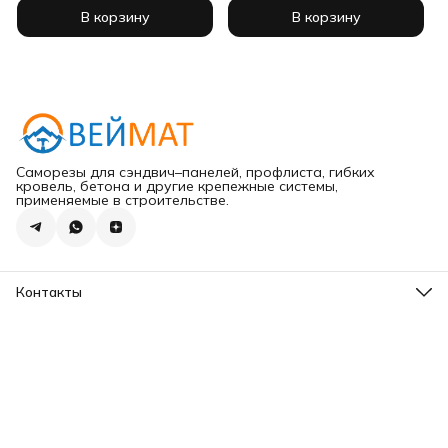
В корзину
В корзину
Саморезы для сэндвич–панелей, профлиста, гибких
кровель, бетона и другие крепежные системы,
применяемые в строительстве.
Контакты
Адрес
г.Хабаровск ул.Карла Маркса 203
Телефон
8 (965) 675-30-00
Эл. почта
VeiMatDV@yandex.ru