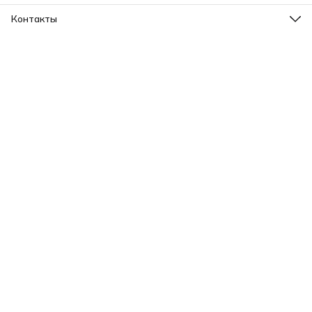
Контакты
Адрес
г.Хабаровск ул.Карла Маркса 203
Телефон
8 (965) 675-30-00
Эл. почта
VeiMatDV@yandex.ru