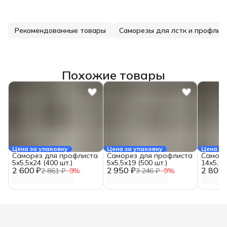
Рекомендованные товары
Саморезы для лстк и профлис
Похожие товары
Цена за упаковку
Цена за упаковку
Цена за
Саморез для профлиста
Саморез для профлиста
Саморе
5x5,5x24 (400 шт.)
5x5,5x19 (500 шт.)
14x5,5x
2 600 ₽
2 950 ₽
2 800 
2 861 ₽
−
9
%
3 246 ₽
−
9
%