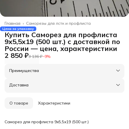
Главная
›
Саморезы для лстк и профлиста
Цена за упаковку
Купить Саморез для профлиста
9x5,5x19 (500 шт.) с доставкой по
России — цена, характеристики
2 850 ₽
3 136 ₽
−
9
%
Преимущества
Оплата частями в Сплит
Доставка в пункты выдачи или до двери
Доставка
Удобный возврат
О товаре
Характеристики
Саморез для профлиста 9x5,5x19 (500 шт.)