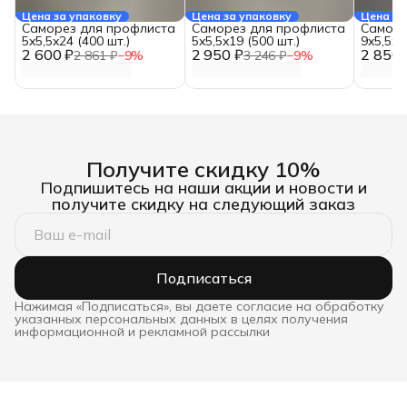
Цена за упаковку
Цена за упаковку
Цена за
Саморез для профлиста
Саморез для профлиста
Саморе
5x5,5x24 (400 шт.)
5x5,5x19 (500 шт.)
9x5,5x1
2 600 ₽
2 950 ₽
2 850 
2 861 ₽
−
9
%
3 246 ₽
−
9
%
Получите скидку 10%
Подпишитесь на наши акции и новости и
получите скидку на следующий заказ
Подписаться
Нажимая «Подписаться», вы даете согласие на обработку
указанных персональных данных в целях получения
информационной и рекламной рассылки